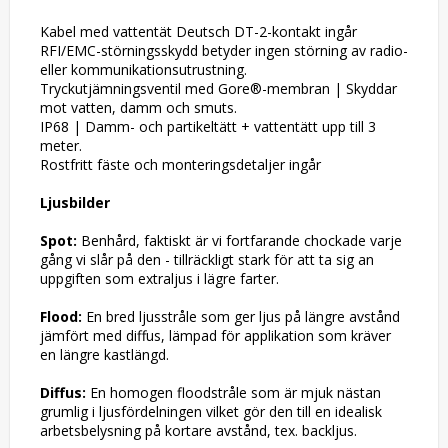
Kabel med vattentät Deutsch DT-2-kontakt ingår

RFI/EMC-störningsskydd betyder ingen störning av radio- 
eller kommunikationsutrustning.

Tryckutjämningsventil med Gore®-membran | Skyddar 
mot vatten, damm och smuts. 

IP68 | Damm- och partikeltätt + vattentätt upp till 3 
meter.

Rostfritt fäste och monteringsdetaljer ingår

Ljusbilder
Spot:
 Benhård, faktiskt är vi fortfarande chockade varje 
gång vi slår på den - tillräckligt stark för att ta sig an 
uppgiften som extraljus i lägre farter.

Flood:
 En bred ljusstråle som ger ljus på längre avstånd 
jämfört med diffus, lämpad för applikation som kräver 
en längre kastlängd.

Diffus:
 En homogen floodstråle som är mjuk nästan 
grumlig i ljusfördelningen vilket gör den till en idealisk 