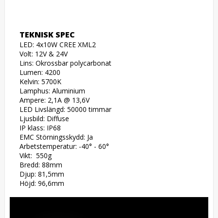
TEKNISK SPEC
LED: 4x10W CREE XML2

Volt: 12V & 24V

Lins: Okrossbar polycarbonat

Lumen: 4200

Kelvin: 5700K

Lamphus: Aluminium 

Ampere: 2,1A @ 13,6V

LED Livslängd: 50000 timmar

Ljusbild: Diffuse

IP klass: IP68

EMC Störningsskydd: Ja

Arbetstemperatur: -40° - 60°

Vikt:  550g

Bredd: 88mm 

Djup: 81,5mm 

Höjd: 96,6mm