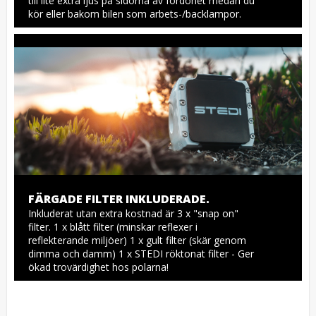
till lite extra ljus på sidorna av fordonet medan du 
kör eller bakom bilen som arbets-/backlampor.
FÄRGADE FILTER INKLUDERADE.
Inkluderat utan extra kostnad är 3 x "snap on" 
filter. 1 x blått filter (minskar reflexer i 
reflekterande miljöer) 1 x gult filter (skär genom 
dimma och damm) 1 x STEDI röktonat filter - Ger 
ökad trovärdighet hos polarna!