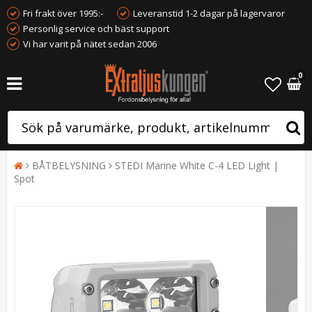
Fri frakt över 1995:-
Leveranstid 1-2 dagar på lagervaror
Personlig service och bäst support
Vi har varit på nätet sedan 2006
0
BÅTBELYSNING
STEDI Marine White C-4 LED Light |
Spot