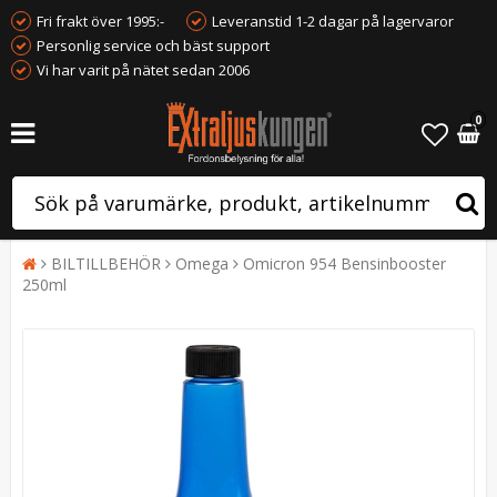
Fri frakt över 1995:-
Leveranstid 1-2 dagar på lagervaror
Personlig service och bäst support
Vi har varit på nätet sedan 2006
0
BILTILLBEHÖR
Omega
Omicron 954 Bensinbooster
250ml