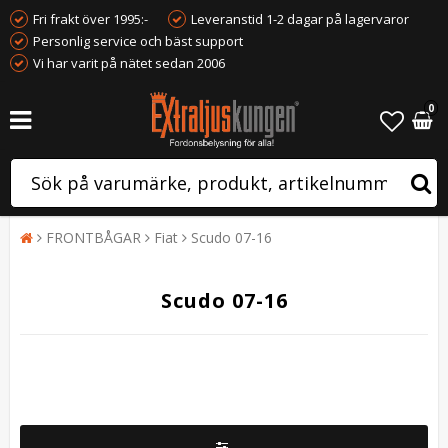
Fri frakt över 1995:-
Leveranstid 1-2 dagar på lagervaror
Personlig service och bäst support
Vi har varit på nätet sedan 2006
0
FRONTBÅGAR
Fiat
Scudo 07-16
Scudo 07-16