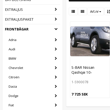
EXTRALJUS
Art.nr
EXTRALJUSPAKET
FRONTBÅGAR
Adria
Audi
BMW
S-BAR Nissan
Chevrolet
Qashqai 10-
Citroën
1-S900078
Dacia
7 725 SEK
Dodge
Fiat