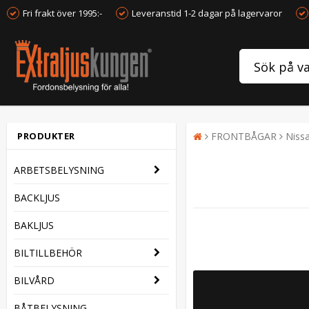
Fri frakt över 1995:-
Leveranstid 1-2 dagar på lagervaror
PRODUKTER
FRONTBÅGAR
Niss
ARBETSBELYSNING
BACKLJUS
BAKLJUS
BILTILLBEHÖR
BILVÅRD
BÅTBELYSNING