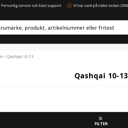
Personlig service och bäst support
Vi har varit på nätet sedan 200
an
Qashqai 10-13
Qashqai 10-13
FILTER