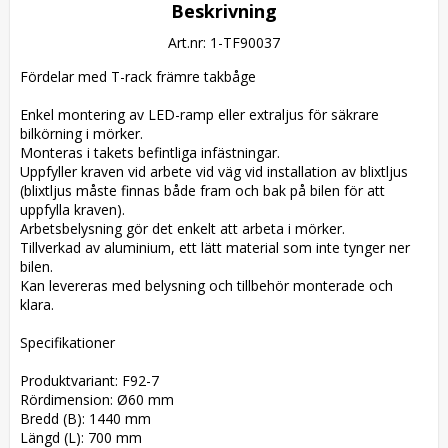
Beskrivning
Art.nr: 1-TF90037
Fördelar med T-rack främre takbåge

Enkel montering av LED-ramp eller extraljus för säkrare 
bilkörning i mörker.

Monteras i takets befintliga infästningar.

Uppfyller kraven vid arbete vid väg vid installation av blixtljus 
(blixtljus måste finnas både fram och bak på bilen för att 
uppfylla kraven).

Arbetsbelysning gör det enkelt att arbeta i mörker.

Tillverkad av aluminium, ett lätt material som inte tynger ner 
bilen.

Kan levereras med belysning och tillbehör monterade och 
klara.

Specifikationer

Produktvariant: F92-7

Rördimension: Ø60 mm

Bredd (B): 1440 mm

Längd (L): 700 mm
