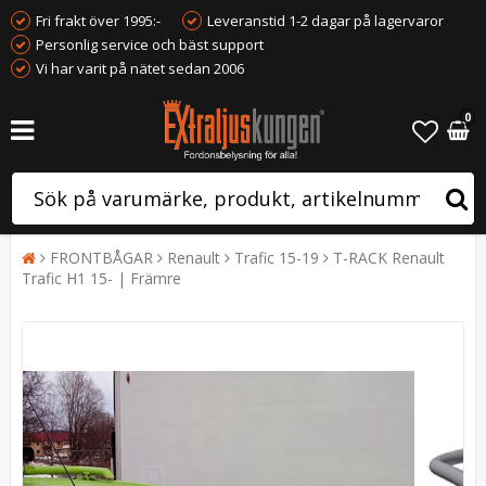
Fri frakt över 1995:-
Leveranstid 1-2 dagar på lagervaror
Personlig service och bäst support
Vi har varit på nätet sedan 2006
0
FRONTBÅGAR
Renault
Trafic 15-19
T-RACK Renault
Trafic H1 15- | Främre