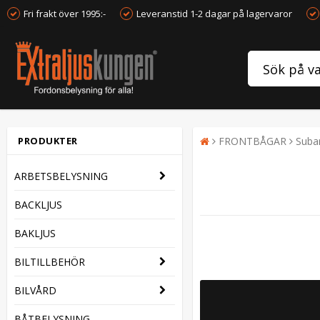
Fri frakt över 1995:-
Leveranstid 1-2 dagar på lagervaror
PRODUKTER
FRONTBÅGAR
Suba
ARBETSBELYSNING
BACKLJUS
BAKLJUS
BILTILLBEHÖR
BILVÅRD
BÅTBELYSNING