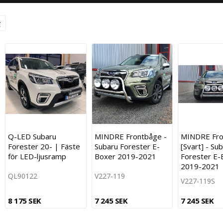
Q-LED Subaru
MINDRE Frontbåge -
MINDRE Fro
Forester 20- | Fäste
Subaru Forester E-
[Svart] - Su
för LED-ljusramp
Boxer 2019-2021
Forester E-
2019-2021
QL90122
V227-119
V227-119S
8 175 SEK
7 245 SEK
7 245 SEK