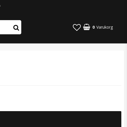
6
0
Varukorg
4