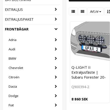
EXTRALJUS
Art.nr
EXTRALJUSPAKET
FRONTBÅGAR
Adria
Audi
BMW
Q-LIGHT II
Chevrolet
Extraljusfäste |
Subaru Forester 20-
Citroën
Dacia
Q900394-2
Dodge
8 860 SEK
Fiat