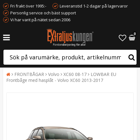
Fri frakt över 1995:-
Leveranstid 1-2 dagar på lagervaror
Personlig service och bäst support
Vi har varit på nätet sedan 2006
0
FRONTBÅGAR
Volvo
XC60 08-17
LOWBAR EU
Frontbåge med hasplåt - Volvo XC60 2013-2017