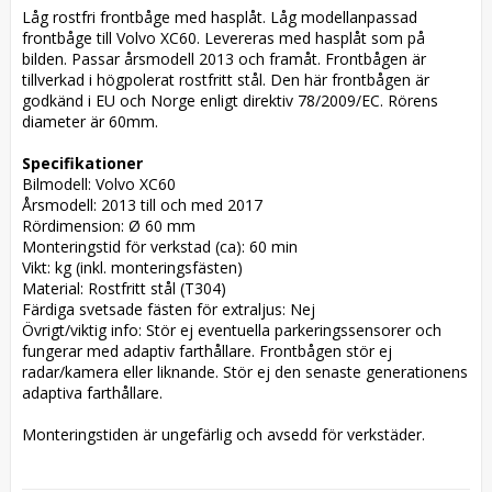
Låg rostfri frontbåge med hasplåt. Låg modellanpassad 
frontbåge till Volvo XC60. Levereras med hasplåt som på 
bilden. Passar årsmodell 2013 och framåt. Frontbågen är 
tillverkad i högpolerat rostfritt stål. Den här frontbågen är 
godkänd i EU och Norge enligt direktiv 78/2009/EC. Rörens 
diameter är 60mm. 

Specifikationer
Bilmodell: Volvo XC60

Årsmodell: 2013 till och med 2017

Rördimension: Ø 60 mm

Monteringstid för verkstad (ca): 60 min

Vikt: kg (inkl. monteringsfästen)

Material: Rostfritt stål (T304)

Färdiga svetsade fästen för extraljus: Nej

Övrigt/viktig info: Stör ej eventuella parkeringssensorer och 
fungerar med adaptiv farthållare. Frontbågen stör ej 
radar/kamera eller liknande. Stör ej den senaste generationens 
adaptiva farthållare.

Monteringstiden är ungefärlig och avsedd för verkstäder.