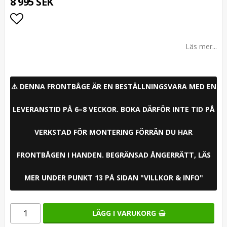
8 995 SEK
Lägg till i favoritlistan
Läs mer...
⚠️ DENNA FRONTBÅGE ÄR EN BESTÄLLNINGSVARA MED EN
LEVERANSTID PÅ 6–8 VECKOR. BOKA DÄRFÖR INTE TID PÅ
VERKSTAD FÖR MONTERING FÖRRÄN DU HAR
FRONTBÅGEN I HANDEN. BEGRÄNSAD ÅNGERRÄTT, LÄS
MER UNDER PUNKT 13 PÅ SIDAN "VILLKOR & INFO"
LÄGG I VARUKORG