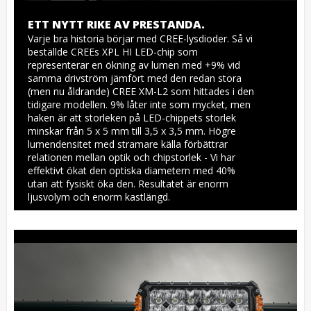
ETT NYTT RIKE AV PRESTANDA.
Varje bra historia börjar med CREE-lysdioder. Så vi 
beställde CREEs XPL HI LED-chip som 
representerar en ökning av lumen med +9% vid 
samma drivström jämfört med den redan stora 
(men nu åldrande) CREE XM-L2 som hittades i den 
tidigare modellen. 9% låter inte som mycket, men 
haken är att storleken på LED-chippets storlek 
minskar från 5 x 5 mm till 3,5 x 3,5 mm. Högre 
lumendensitet med stramare källa förbättrar 
relationen mellan optik och chipstorlek - Vi har 
effektivt ökat den optiska diametern med 40% 
utan att fysiskt öka den. Resultatet är enorm 
ljusvolym och enorm kastlängd.