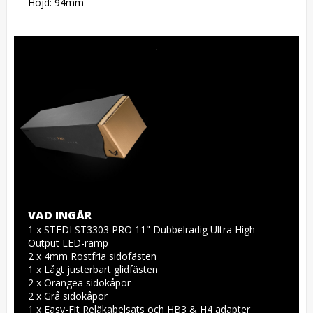
Höjd: 94mm
VAD INGÅR
1 x STEDI ST3303 PRO 11" Dubbelradig Ultra High 
Output LED-ramp

2 x 4mm Rostfria sidofästen

1 x Lågt justerbart glidfästen

2 x Orangea sidokåpor

2 x Grå sidokåpor

1 x Easy-Fit Reläkabelsats och HB3 & H4 adapter
