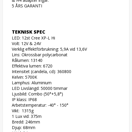
& H4 adapter ingår.

5 ÅRS GARANTI 
TEKNISK SPEC
LED: 12st Cree XP-L Hi

Volt: 12V & 24V

Verklig effektförbrukning: 5,9A vid 13,6V

Lins: Okrossbar polycarbonat

Rålumen: 13140

Effektiva lumen: 6720

Intensitet (candela, cd): 360800

Kelvin: 5700K

Lamphus: Aluminium 

LED Livslängd: 50000 timmar

Ljusbild: Combo (50°+5,8°)

IP klass: IP68

Arbetstemperatur: -40° - 150°

Vikt:  1315g

1 Lux vid: 375m

Bredd: 246mm 

Djup: 68mm 
