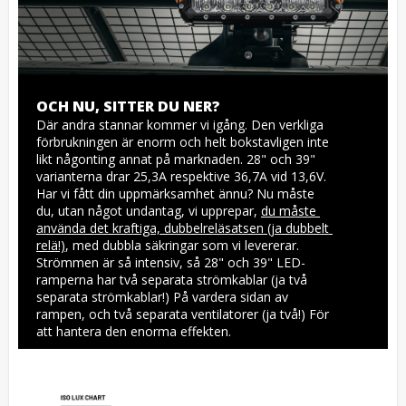
OCH NU, SITTER DU NER?
Där andra stannar kommer vi igång. Den verkliga 
förbrukningen är enorm och helt bokstavligen inte 
likt någonting annat på marknaden. 28" och 39" 
varianterna drar 25,3A respektive 36,7A vid 13,6V. 
Har vi fått din uppmärksamhet ännu? Nu måste 
du, utan något undantag, vi upprepar, 
du måste 
använda det kraftiga, dubbelreläsatsen (ja dubbelt 
relä!)
, med dubbla säkringar som vi levererar. 
Strömmen är så intensiv, så 28" och 39" LED-
ramperna har två separata strömkablar (ja två 
separata strömkablar!) På vardera sidan av 
rampen, och två separata ventilatorer (ja två!) För 
att hantera den enorma effekten.