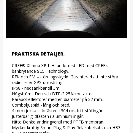
PRAKTISKA DETALJER.
CREE® XLamp XP-L HI undomed LED med CREE:s 
banbrytande SC5 Technology.

RFI- och EMI--störningsskydd. Garanterad att inte störa 
radio- eller GPS-utrustning.

IP68 - nedsänkbar till 3m.

Högströms Deutsch DTP-2 25A-kontakter.

Parabolreflektorer med en diameter på 32 mm.

Comboljusbild - lång och bred.

4 mm tjocka sidofästen i 304 rostfritt stål ingår.

Justerbar glidfästen i aluminium ingår.

Nitto Denko andningventil med PTFE-membran.

Mycket kraftig Smart Plug & Play Reläkabelsats och HB3 