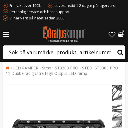
Fri frakt över 1995:-
Leveranstid 1-2 dagar på lagervaror
Personlig service och bäst support
Vi har varit på nätet sedan 2006
0
LED RAMPER
Stedi
ST3303 PRO
STEDI ST3303 PRO
11 Dubbelradig Ultra High Output LED-ramp