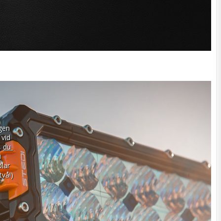
gen 
vid 
 
du 
 
lar 
vå!) 