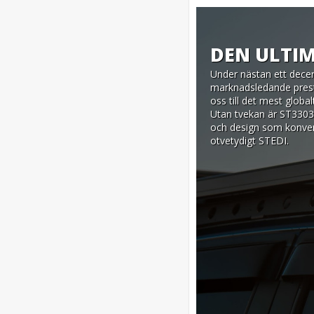
DEN ULTI
Under nästan ett dece
marknadsledande prest
oss till det mest globa
Utan tvekan är ST3303 
och design som konverg
otvetydigt STEDI.