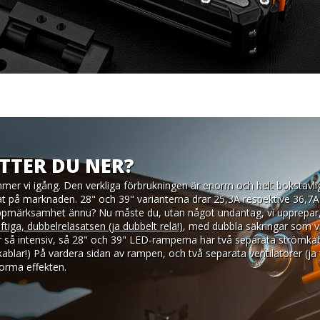
ITTER DU NER?
er vi igång. Den verkliga förbrukningen är enorm och helt bokstavli
at på marknaden. 28" och 39" varianterna drar 25,3A respektive 36,7A 
 uppmärksamhet ännu? Nu måste du, utan något undantag, vi upprepar,
iga, dubbelreläsatsen (ja dubbelt relä!)
, med dubbla säkringar som vi
 så intensiv, så 28" och 39" LED-ramperna har två separata strömkab
ablar!) På vardera sidan av rampen, och två separata ventilatorer (ja t
orma effekten.