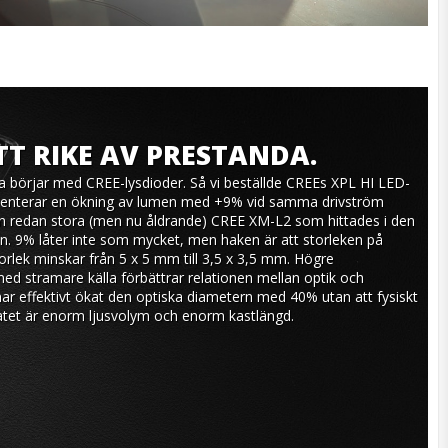
TT RIKE AV PRESTANDA.
ria börjar med CREE-lysdioder. Så vi beställde CREEs XPL HI LED-
senterar en ökning av lumen med +9% vid samma drivström 
 redan stora (men nu åldrande) CREE XM-L2 som hittades i den 
n. 9% låter inte som mycket, men haken är att storleken på 
rlek minskar från 5 x 5 mm till 3,5 x 3,5 mm. Högre 
d stramare källa förbättrar relationen mellan optik och 
 har effektivt ökat den optiska diametern med 40% utan att fysiskt 
atet är enorm ljusvolym och enorm kastlängd.