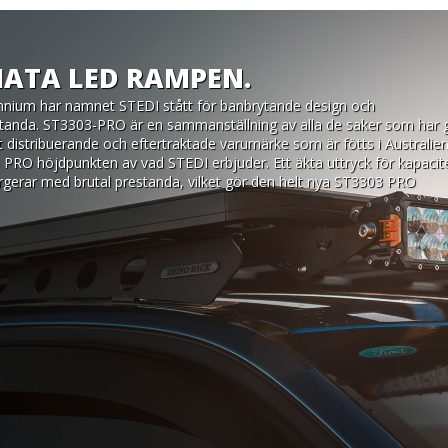
MATA LED RAMPEN.
nnium har namnet STEDI stått för banbrytande design och 
anda. ST3303-PRO är en sammanställning av alla de saker som har gj
lt distribuerande och eftertraktade varumärke som är fötts i Australien.
PRO höjdpunkten av vad STEDI erbjuder. Ett äkta uttryck för kapacite
erar med brutal prestanda, vilket gör den helt nya ST3303 PRO 