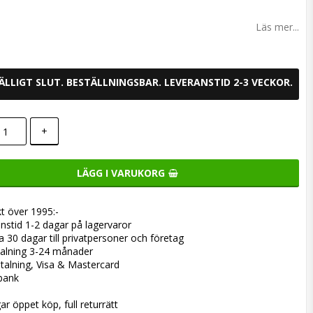
ill i favoritlistan
Läs mer...
FÄLLIGT SLUT. BESTÄLLNINGSBAR. LEVERANSTID 2-3 VECKOR.
+
LÄGG I VARUKORG
kt över 1995:-
nstid 1-2 dagar på lagervaror
a 30 dagar till privatpersoner och företag
alning 3-24 månader
talning, Visa & Mastercard
bank
ar öppet köp, full returrätt