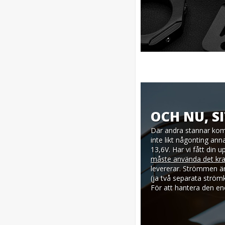
OCH NU, S
Där andra stannar komm
inte likt någonting ann
13,6V. Har vi fått din
måste använda det kraft
levererar. Strömmen är
(ja två separata strömk
För att hantera den en