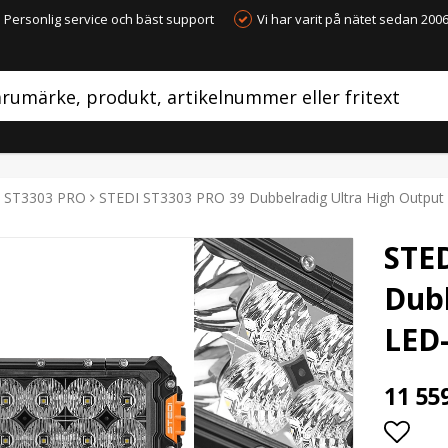
Personlig service och bäst support
Vi har varit på nätet sedan 200
ST3303 PRO
STEDI ST3303 PRO 39 Dubbelradig Ultra High Outpu
STE
Dubb
LED
11 55