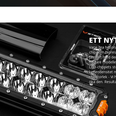
ETT NY
Varje bra histo
chip som repre
jämfört med den
tidigare modelle
LED-chippets sto
lumendensitet me
chipstorlek - Vi
öka den. Result