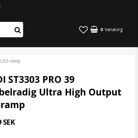
6
0
Varukorg
t LED-ramp
DI ST3303 PRO 39
elradig Ultra High Output
-ramp
9 SEK