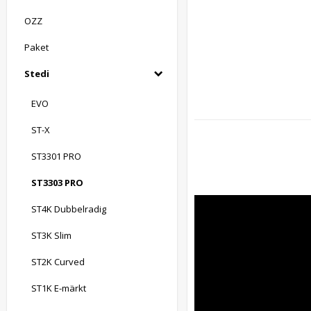
OZZ
Paket
Stedi
EVO
ST-X
ST3301 PRO
ST3303 PRO
ST4K Dubbelradig
ST3K Slim
ST2K Curved
ST1K E-märkt