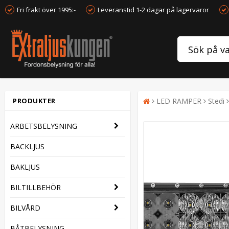
Fri frakt över 1995:-
Leveranstid 1-2 dagar på lagervaror
PRODUKTER
LED RAMPER
Stedi
ARBETSBELYSNING
BACKLJUS
BAKLJUS
BILTILLBEHÖR
BILVÅRD
BÅTBELYSNING