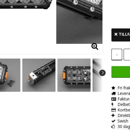
Lägg t
❌ TILL
-
Fri fra
Levera
Faktur
Delbet
Kortbe
Direkt
Swish
30 dag