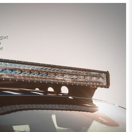
ort 
 
t 