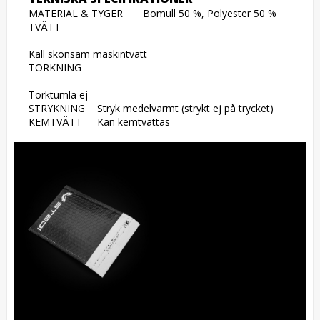
MATERIAL & TYGER 	Bomull 50 %, Polyester 50 %

TVÄTT 	

Kall skonsam maskintvätt

TORKNING 	

Torktumla ej

STRYKNING 	Stryk medelvarmt (strykt ej på trycket)

KEMTVÄTT 	Kan kemtvättas