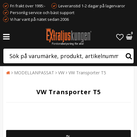
Fri frakt över 1995:-
Leveranstid 1-2 dagar på lagervaror
Personlig service och bäst support
Vi har varit på nätet sedan 2006
0
MODELLANPASSAT
VW
VW Transporter T5
VW Transporter T5