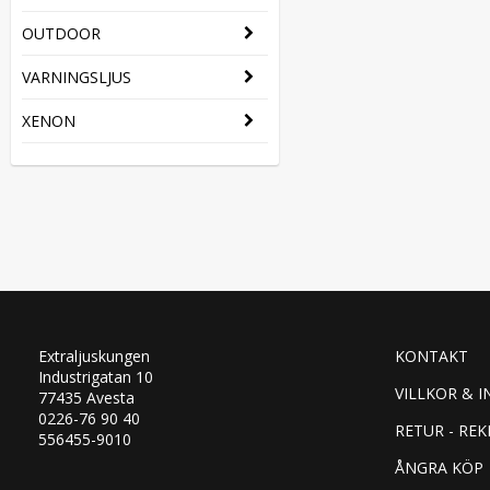
OUTDOOR
VARNINGSLJUS
XENON
Extraljuskungen
KONTAKT
Industrigatan 10
VILLKOR & I
77435 Avesta
0226-76 90 40
RETUR - RE
556455-9010
ÅNGRA KÖP