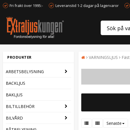
Fri frakt över 1995:-
Leveranstid 1-2 dagar på lagervaror
PRODUKTER
VARNINGSLJUS
Fäs
ARBETSBELYSNING
BACKLJUS
BAKLJUS
BILTILLBEHÖR
BILVÅRD
Senaste
BÅTBELYSNING