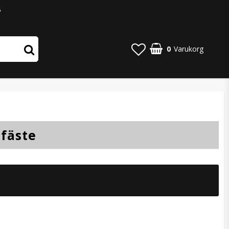
6
0
Varukorg
sfäste